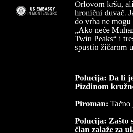
Orlovom kršu, ali
hronični duvač. 
do vrha ne mogu d
„Ako neće Muham
Twin Peaks“ i tr
spustio žičarom u
Polucija: Da li 
Pizdinom kružn
Piroman:
Tačno 
Polucija: Zašto s
član zalaže za 