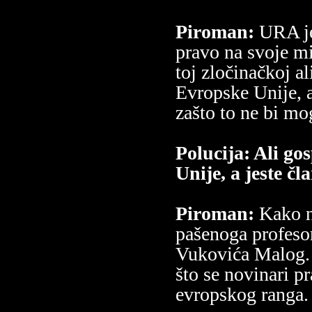
Piroman:
URA je 
pravo na svoje mi
toj zločinačkoj a
Evropske Unije, 
zašto to ne bi mo
Polucija: Ali go
Unije, a jeste č
Piroman:
Kako n
pašenoga profeso
Vukovića Malog. 
što se novinari p
evropskog ranga.