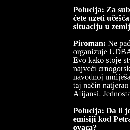
Polucija: Za sub
ćete uzeti učešć
situaciju u zemlj
Piroman:
Ne pad
organizuje UDBA p
Evo kako stoje st
najveći crnogorsk
navodnoj umiješan
taj način natjera
Alijansi. Jednost
Polucija: Da li j
emisiji kod Pet
ovaca?