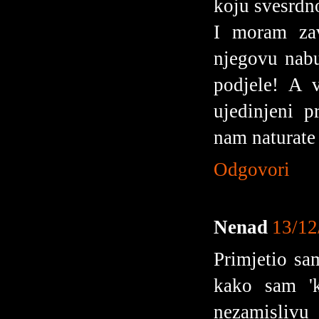
koju svesrdn
I moram zav
njegovu nabu
podjele! A 
ujedinjeni p
nam naturate 
Odgovori
Nenad
13/12
Primjetio sa
kako sam 'k
nezamislivu 