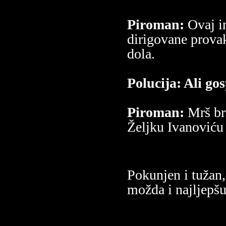
Piroman:
Ovaj in
dirigovane prova
dola.
Polucija: Ali go
Piroman:
Mrš br
Željku Ivanoviću 
Pokunjen i tužan
možda i najljepš