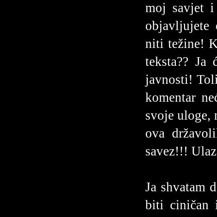
moj savjet 
objavljujete
niti težine! 
teksta?? Ja 
javnosti! To
komentar neć
svoje uloge,
ova državoli
savez!!! Ula
Ja shvatam da
biti ciniča