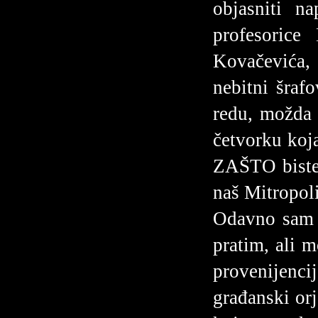
objasniti n
profesoric
Kovačevića, 
nebitni šraf
redu, možda 
četvorku koj
ZAŠTO biste
naš Mitropoli
Odavno sam p
pratim, ali 
provenijenc
građanski or