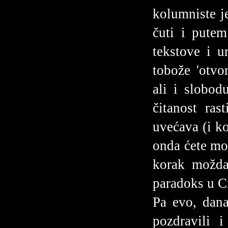
kolumniste j
čuti i pute
tekstove i u
tobože 'otvor
ali i slobo
čitanost ra
uvećava (i k
onda ćete mož
korak možda 
paradoks u C
Pa evo, dana
pozdravili 